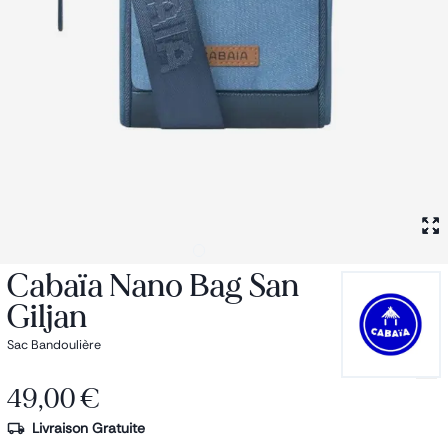
Petit sac à dos
Porte monnaie
Bagagerie
Bagages
Accessoires
Sac de voyage
Nos conseils
Nos Marques
Nos chaussettes
Collection : Les sacs de cours
Cabaïa Nano Bag San
Giljan
Sac Bandoulière
49,00 €
Livraison Gratuite