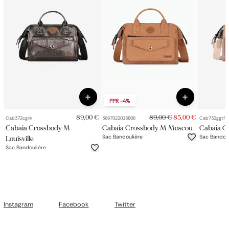
PPR
-4%
89,00 €
89,00 €
85,00 €
Cab372cgnk
3667022013806
Cab732ggtf
Cabaia Crossbody M
Cabaia Crossbody M Moscou
Cabaia C
Sac Bandoulière
Sac Bandou
Louisville
Sac Bandoulière
Instagram
Facebook
Twitter