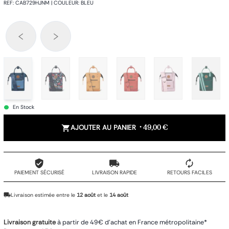
REF
:
CAB729HJNM
|
COULEUR
:
BLEU
En Stock
AJOUTER AU PANIER
•
49,00 €
PAIEMENT SÉCURISÉ
LIVRAISON RAPIDE
RETOURS FACILES
Livraison estimée entre le
12 août
et le
14 août
Livraison gratuite
à partir de 49€ d'achat en France métropolitaine*