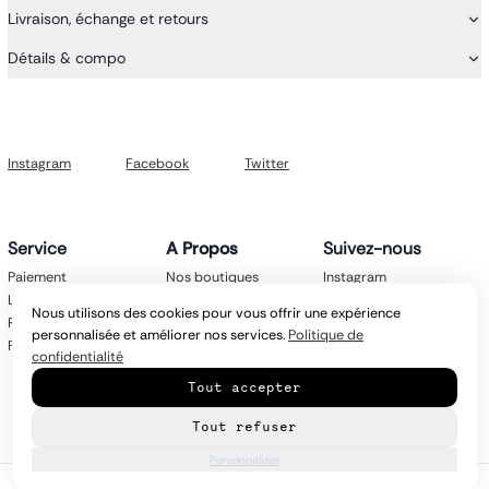
Livraison, échange et retours
Détails & compo
Instagram
Facebook
Twitter
Service
A Propos
Suivez-nous
Paiement
Nos boutiques
Instagram
Livraison
Nos marques
Facebook
Nous utilisons des cookies pour vous offrir une expérience
Retours
Mentions légales
Twitter
personnalisée et améliorer nos services.
Politique de
FAQ
CGV
confidentialité
Politique de
Tout accepter
confidentialité
Contact
Tout refuser
Personnaliser
© Copyright
2026
latroikastore.com