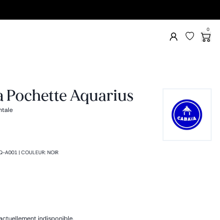
0
a Pochette Aquarius
ntale
Q-A001
|
COULEUR
:
NOIR
actuellement indisponible.