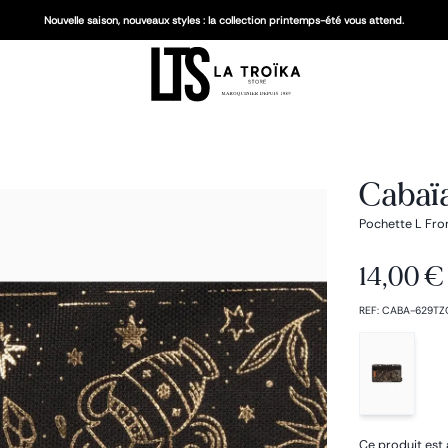
Nouvelle saison, nouveaux styles : la collection printemps-été vous attend.
Cabaï
Pochette L Fro
14,00 €
REF
:
CABA-629TZ
Ce produit est 