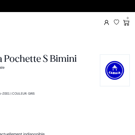
0
 Pochette S Bimini
ale
A-Z001
|
COULEUR
:
GRIS
actuellement indisponible.