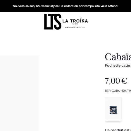
Nouvelle saison, nouveaux styles : la collection printemps-été vous attend.
Cabaïa
Pochette Latér
7,00 €
REF
:
CABA-624PY
Ce produit est 