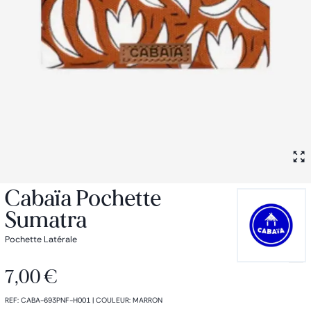
Petit sac à dos
Porte monnaie
Bagagerie
Bagages
Accessoires
Sac de voyage
Nos conseils
Nos Marques
Nos chaussettes
Collection : Les sacs de cours
Cabaïa Pochette
Sumatra
Pochette Latérale
7,00 €
REF
:
CABA-693PNF-H001
|
COULEUR
:
MARRON