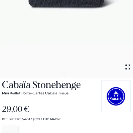
Petit sac à dos
Porte monnaie
Bagagerie
Bagages
Accessoires
Sac de voyage
Nos conseils
Nos Marques
Nos chaussettes
Collection : Les sacs de cours
Cabaïa Stonehenge
Mini Wallet Porte-Cartes Cabaïa Tissus
29,00 €
REF
:
3701328344513
|
COULEUR
:
MARINE