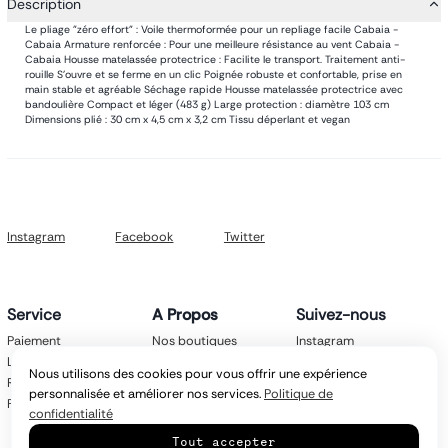
Description
Le pliage "zéro effort" : Voile thermoformée pour un repliage facile Cabaia -
Cabaia Armature renforcée : Pour une meilleure résistance au vent Cabaia -
Cabaia Housse matelassée protectrice : Facilite le transport. Traitement anti-
rouille S’ouvre et se ferme en un clic Poignée robuste et confortable, prise en
main stable et agréable Séchage rapide Housse matelassée protectrice avec
bandoulière Compact et léger (483 g) Large protection : diamètre 103 cm
Dimensions plié : 30 cm x 4,5 cm x 3,2 cm Tissu déperlant et vegan
Instagram
Facebook
Twitter
Service
A Propos
Suivez-nous
Paiement
Nos boutiques
Instagram
Livraison
Nos marques
Facebook
Nous utilisons des cookies pour vous offrir une expérience
Retours
Mentions légales
Twitter
personnalisée et améliorer nos services.
Politique de
FAQ
CGV
confidentialité
Politique de
Tout accepter
confidentialité