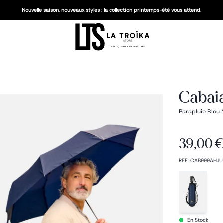
Nouvelle saison, nouveaux styles : la collection printemps-été vous attend.
Cabai
Parapluie Bleu 
39,00 
REF
:
CAB999AHJU
En Stock