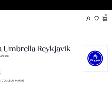
0
a Umbrella Reykjavik
Marine
1
€
|
COULEUR
:
MARINE