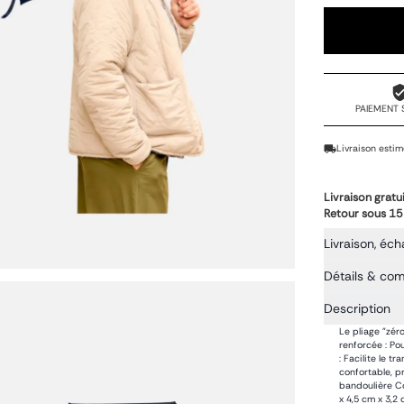
PAIEMENT 
Livraison estim
Livraison gratu
Retour sous 15
Livraison, éch
Détails & co
Description
Le pliage "zér
renforcée : Po
: Facilite le t
confortable, p
bandoulière Co
x 4,5 cm x 3,2