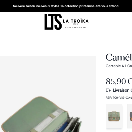
Nouvelle saison, nouveaux styles : la collection printemps-été vous attend.
Camél
Cartable 41 C
85,90 
Livraison 
REF
:
709-VIG-CA4