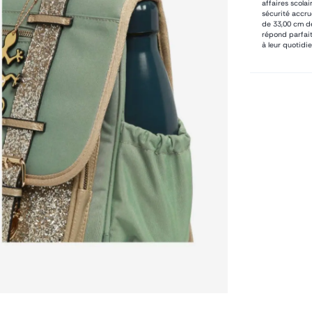
affaires scolai
sécurité accru
de 33,00 cm de
répond parfait
à leur quotidie