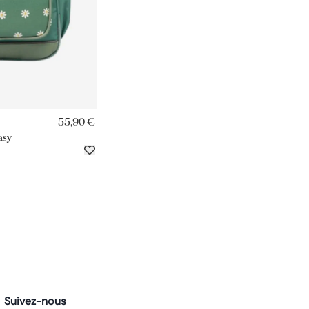
RAPIDE
55,90 €
asy
Suivez-nous