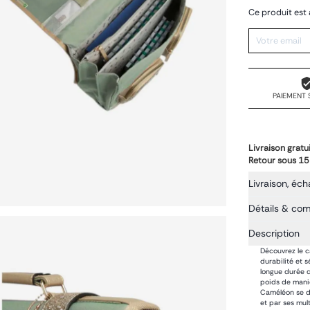
Ce produit est 
PAIEMENT 
Livraison gratu
Retour sous 15
Livraison, éch
Détails & co
Description
Découvrez le c
durabilité et 
longue durée d
poids de maniè
Caméléon se di
et par ses mul