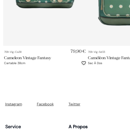
AJOUT RAPIDE
AJOUT 
79,90 €
709-Vig-Ca38
709-Vig-Sd33
Cameleon Vintage Fantasy
Caméléon Vintage Fant
Cartable 38cm
Sac À Dos
Instagram
Facebook
Twitter
Service
A Propos