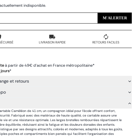
actuellement indisponible.
M'ALERTER
SÉCURISÉ
LIVRAISON RAPIDE
RETOURS FACILES
ite
à partir de 49€ d'achat en France métropolitaine*
 jours
*
ange et retours
mpo
artable Caméléon de 41 cm, un compagnon idéal pour l'école offrant confort,
sécurité. Fabriqué avec des matériaux de haute qualité, ce cartable assure une
e vie et une résistance optimale. Les larges bretelles rembourrées répartissent le
re équilibrée, réduisant ainsi la fatigue et les douleurs dorsales des enfants.
stingue par ses designs attractifs, colorés et modernes, adaptés à tous les goûts,
tiples poches et compartiments bien pensés qui facilitent l'organisation des