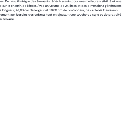
res. De plus, il intègre des éléments réfléchissants pour une meilleure visibilité et une
e sur le chemin de l’école. Avec un volume de 24 litres et des dimensions généreuses
 longueur, 41,00 cm de largeur et 10,00 cm de profondeur, ce cartable Caméléon
ement aux besoins des enfants tout en ajoutant une touche de style et de praticité
n scolaire.