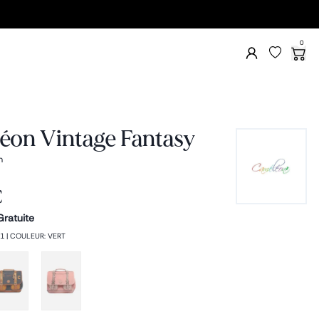
0
éon Vintage Fantasy
m
€
Gratuite
1
|
COULEUR
:
VERT