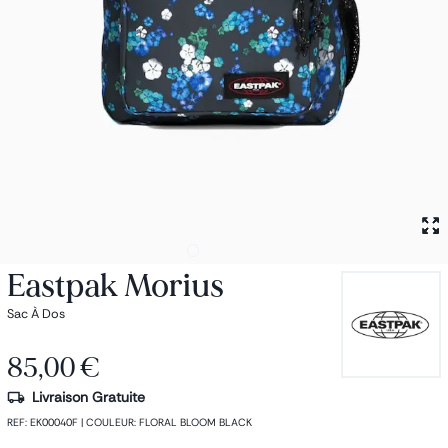
Petit sac à dos
Porte monnaie
Bagagerie
Bagages
Accessoires
Sac de voyage
Nos conseils
Nos Marques
Nos chaussettes
Collection : Les sacs de cours
Eastpak Morius
Sac À Dos
85,00 €
Livraison Gratuite
REF
:
EK00040F
|
COULEUR
:
FLORAL BLOOM BLACK