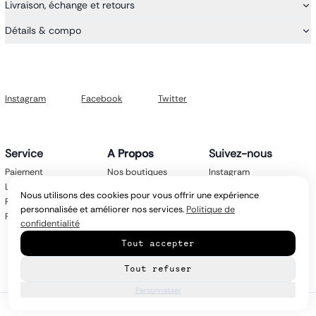
Livraison, échange et retours
Détails & compo
Instagram
Facebook
Twitter
Service
A Propos
Suivez-nous
Paiement
Nos boutiques
Instagram
Livraison
Nos marques
Facebook
Nous utilisons des cookies pour vous offrir une expérience
Retours
Mentions légales
Twitter
personnalisée et améliorer nos services.
Politique de
FAQ
CGV
confidentialité
Politique de
Tout accepter
confidentialité
Contact
Tout refuser
Personnaliser
© Copyright
2026
latroikastore.com