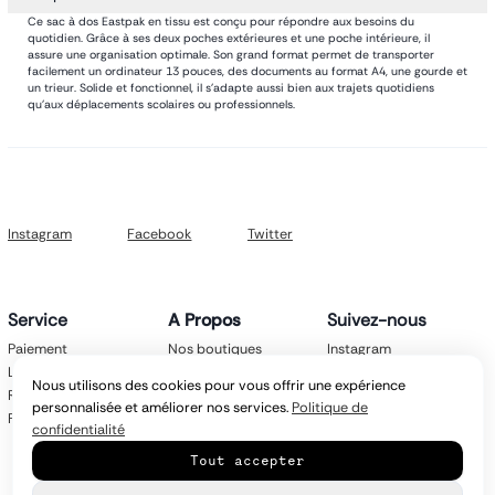
Ce sac à dos Eastpak en tissu est conçu pour répondre aux besoins du
quotidien. Grâce à ses deux poches extérieures et une poche intérieure, il
assure une organisation optimale. Son grand format permet de transporter
facilement un ordinateur 13 pouces, des documents au format A4, une gourde et
un trieur. Solide et fonctionnel, il s’adapte aussi bien aux trajets quotidiens
qu’aux déplacements scolaires ou professionnels.
Instagram
Facebook
Twitter
Service
A Propos
Suivez-nous
Paiement
Nos boutiques
Instagram
Livraison
Nos marques
Facebook
Nous utilisons des cookies pour vous offrir une expérience
Retours
Mentions légales
Twitter
personnalisée et améliorer nos services.
Politique de
FAQ
CGV
confidentialité
Politique de
Tout accepter
confidentialité
Contact