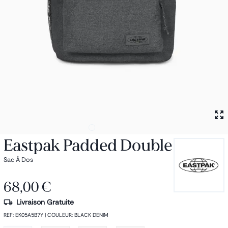
Petit sac à dos
Porte monnaie
Bagagerie
Bagages
Accessoires
Sac de voyage
Nos conseils
Nos Marques
Nos chaussettes
Collection : Les sacs de cours
Eastpak Padded Double
Sac À Dos
68,00 €
Livraison Gratuite
REF
:
EK05A5B7Y
|
COULEUR
:
BLACK DENIM