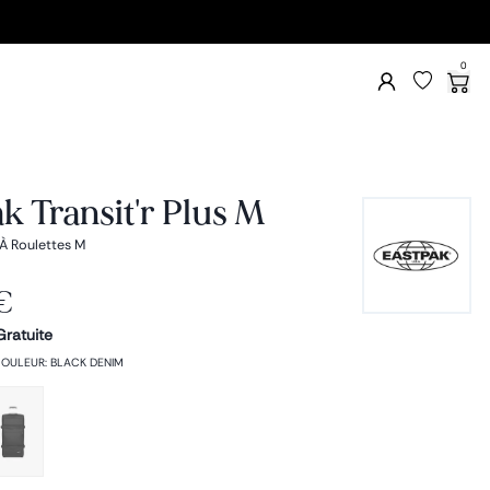
0
k Transit'r Plus M
À Roulettes M
€
Gratuite
OULEUR
:
BLACK DENIM