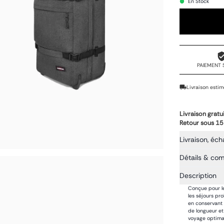
En Stock
PAIEMENT 
Livraison estim
Livraison gratu
Retour sous 15
Livraison, éch
Détails & co
Description
Conçue pour le
les séjours pr
en conservant 
de longueur et
voyage optima