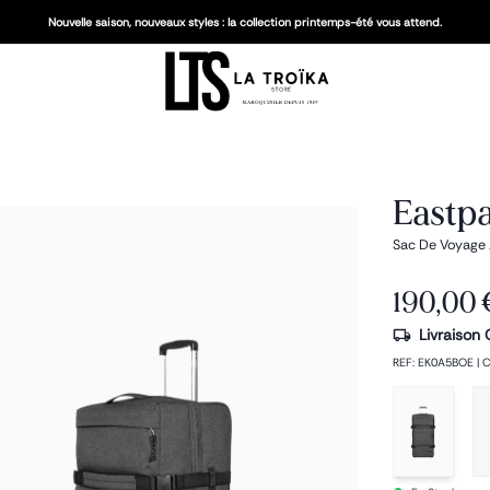
Nouvelle saison, nouveaux styles : la collection printemps-été vous attend.
Eastpa
Sac De Voyage 
190,00 
Livraison 
REF
:
EK0A5BOE
|
C