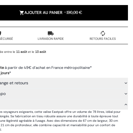
AJOUTER AU PANIER
•
190,00 €
SÉCURISÉ
LIVRAISON RAPIDE
RETOURS FACILES
ée entre le
11 août
et le
13 août
ite
à partir de 49€ d'achat en France métropolitaine*
 jours
*
ange et retours
mpo
s voyageurs exigeants, cette valise Eastpak offre un volume de 78 litres, idéal pour
olongés. Sa fabrication en tissu robuste assure une durabilité à toute épreuve tout
une légèreté agréable à l’usage. Avec des dimensions de 67 cm de largeur, 30 cm
 21 cm de profondeur, elle combine capacité et maniabilité pour un confort de
l.