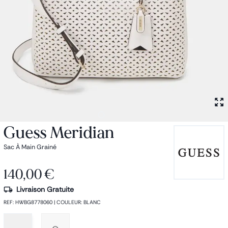
Petit sac à dos
Porte monnaie
Bagagerie
Bagages
Accessoires
Sac de voyage
Nos conseils
Nos Marques
Nos chaussettes
Collection : Les sacs de cours
Guess Meridian
Sac À Main Grainé
140,00 €
Livraison Gratuite
REF
:
HWBG8778060
|
COULEUR
:
BLANC