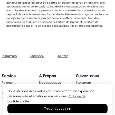
bandoulière longue qui peut être portée en travers du corps, offrant ainsi une
option pratique et confortable. La bandoulière est ajustable et amovible pour
une polyvalence accrue. La présence d'une poche extérieure permet un accès
rapide à des articles essentiels. La matière intérieure en tissu ajoute une touche
de style tout en assurant la protection de vos effets personnels. Avec des
dimensions de 31.00 cm de longueur, 23.00 cm de largeur et 10.00 cm de
profondeur, ce sac offre un espace adéquat pour vos affaires quotidiennes.
Instagram
Facebook
Twitter
Service
A Propos
Suivez-nous
Paiement
Nos boutiques
Instagram
Livraison
Nos marques
Facebook
Nous utilisons des cookies pour vous offrir une expérience
Retours
Mentions légales
Twitter
personnalisée et améliorer nos services.
Politique de
FAQ
CGV
confidentialité
Politique de
Tout accepter
confidentialité
Contact