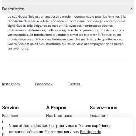
Description
Le sac Guess Sela est un accessoire mode incontournable pour les femmes à la
recherche d'un sac à la fois tendance et fonctionnel. Son design contemporain,
signé Guess, allie élégance et modernité. Avec ses nombreuses poches
intérieures et extérieures, il offre un espace de rangement optimisé pour tous
vos essentiels. Sa bandoulière ajustable permet de le porter à l'épaule ou en
croisé, selon vos préférences. Fabriqué avec des matériaux de qualité, le sac
Guess Sela est un allié du quotidien qui saura vous accompagner dans toutes
vos aventures.
Instagram
Facebook
Twitter
Service
A Propos
Suivez-nous
Paiement
Nos boutiques
Instagram
Livraison
Nos marques
Facebook
Nous utilisons des cookies pour vous offrir une expérience
Retours
Mentions légales
Twitter
personnalisée et améliorer nos services.
Politique de
FAQ
CGV