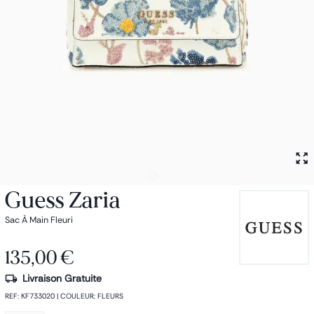
Petit sac à dos
Porte monnaie
Bagagerie
Bagages
Accessoires
Sac de voyage
Nos conseils
Nos Marques
Nos chaussettes
Collection : Les sacs de cours
Guess Zaria
Sac À Main Fleuri
135,00 €
Livraison Gratuite
REF
:
KF733020
|
COULEUR
:
FLEURS