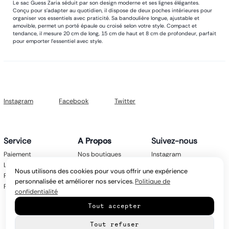
Le sac Guess Zaria séduit par son design moderne et ses lignes élégantes.
Conçu pour s’adapter au quotidien, il dispose de deux poches intérieures pour
organiser vos essentiels avec praticité. Sa bandoulière longue, ajustable et
amovible, permet un porté épaule ou croisé selon votre style. Compact et
tendance, il mesure 20 cm de long, 15 cm de haut et 8 cm de profondeur, parfait
pour emporter l’essentiel avec style.
Instagram
Facebook
Twitter
Service
A Propos
Suivez-nous
Paiement
Nos boutiques
Instagram
Livraison
Nos marques
Facebook
Nous utilisons des cookies pour vous offrir une expérience
Retours
Mentions légales
Twitter
personnalisée et améliorer nos services.
Politique de
FAQ
CGV
confidentialité
Politique de
Tout accepter
confidentialité
Contact
Tout refuser