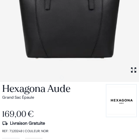
Petit sac à dos
Porte monnaie
Bagagerie
Bagages
Accessoires
Sac de voyage
Nos conseils
Nos Marques
Nos chaussettes
Collection : Les sacs de cours
Hexagona Aude
Grand Sac Épaule
169,00 €
Livraison Gratuite
REF
:
7120249
|
COULEUR
:
NOIR