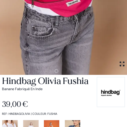
Petit sac à dos
Porte monnaie
Bagagerie
Bagages
Accessoires
Sac de voyage
Nos conseils
Nos Marques
Nos chaussettes
Collection : Les sacs de cours
Hindbag Olivia Fushia
Banane Fabriqué En Inde
39,00 €
REF
:
HINDBAGOLIVIA
|
COULEUR
:
FUSHIA