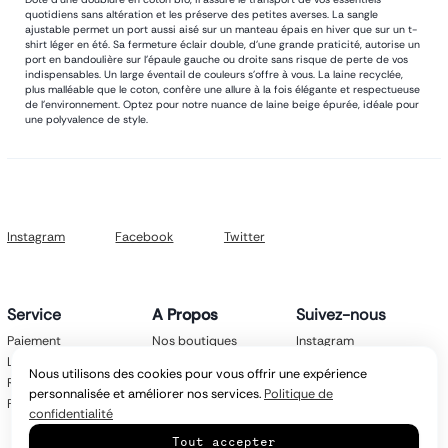
quotidiens sans altération et les préserve des petites averses. La sangle
ajustable permet un port aussi aisé sur un manteau épais en hiver que sur un t-
shirt léger en été. Sa fermeture éclair double, d'une grande praticité, autorise un
port en bandoulière sur l'épaule gauche ou droite sans risque de perte de vos
indispensables. Un large éventail de couleurs s'offre à vous. La laine recyclée,
plus malléable que le coton, confère une allure à la fois élégante et respectueuse
de l'environnement. Optez pour notre nuance de laine beige épurée, idéale pour
une polyvalence de style.
Instagram
Facebook
Twitter
Service
A Propos
Suivez-nous
Paiement
Nos boutiques
Instagram
Livraison
Nos marques
Facebook
Nous utilisons des cookies pour vous offrir une expérience
Retours
Mentions légales
Twitter
personnalisée et améliorer nos services.
Politique de
FAQ
CGV
confidentialité
Politique de
Tout accepter
confidentialité