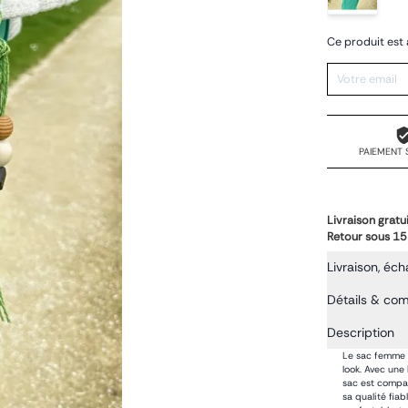
Ce produit est 
PAIEMENT 
Livraison gratu
Retour sous 15
Livraison, éch
Détails & co
Description
Le sac femme L
look. Avec une
sac est compac
sa qualité fia