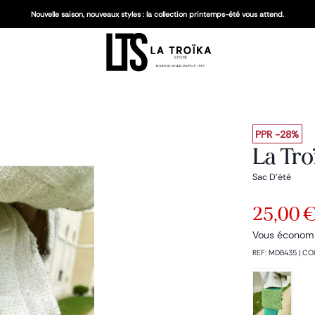
Nouvelle saison, nouveaux styles : la collection printemps-été vous attend.
PPR
-28%
La Tro
Sac D'été
25,00 
Vous économ
REF
:
MDB435
|
CO