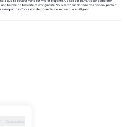
andis que sa couleur verte est vive et élégante. Ce sac est parfait pour compléter
c une touche de féminité et d'originalité. Vous serez sûr de faire des envieux partout
Ne manquez pas l'occasion de posséder ce sac unique et élégant.
r
Personnaliser