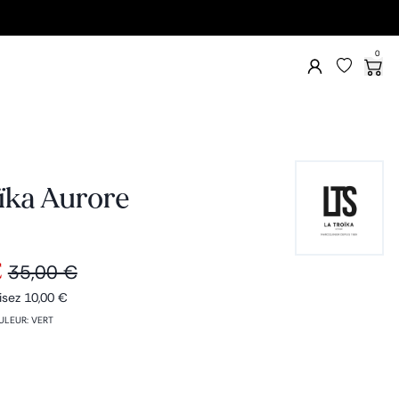
0
ïka Aurore
€
35,00 €
isez
10,00 €
ULEUR
:
VERT