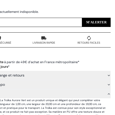
actuellement indisponible.
M'ALERTER
SÉCURISÉ
LIVRAISON RAPIDE
RETOURS FACILES
ite
à partir de 49€ d'achat en France métropolitaine*
 jours
*
ange et retours
mpo
a Troïka Aurore Vert est un produit unique et élégant qui peut compléter votre
 longueur de 1,00 cm, une largeur de 20,00 cm et une profondeur de 19,00 cm, ce
t et pratique pour le transport. La Troïka est connue pour son style exceptionnel et
ble, et ce produit ne fait pas exception. Sa matière en P.U offre une texture douce et