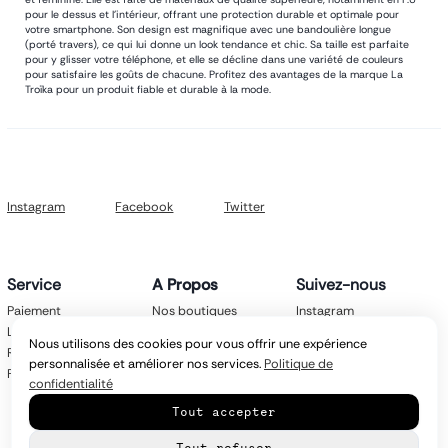
pour le dessus et l'intérieur, offrant une protection durable et optimale pour
votre smartphone. Son design est magnifique avec une bandoulière longue
(porté travers), ce qui lui donne un look tendance et chic. Sa taille est parfaite
pour y glisser votre téléphone, et elle se décline dans une variété de couleurs
pour satisfaire les goûts de chacune. Profitez des avantages de la marque La
Troïka pour un produit fiable et durable à la mode.
Instagram
Facebook
Twitter
Service
A Propos
Suivez-nous
Paiement
Nos boutiques
Instagram
Livraison
Nos marques
Facebook
Nous utilisons des cookies pour vous offrir une expérience
Retours
Mentions légales
Twitter
personnalisée et améliorer nos services.
Politique de
FAQ
CGV
confidentialité
Politique de
Tout accepter
confidentialité
Contact
Tout refuser