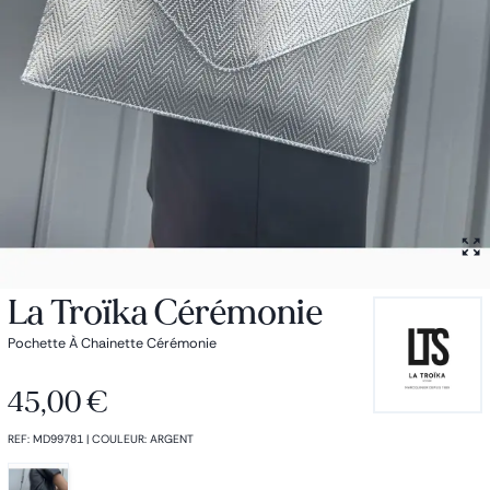
Petit sac à dos
Porte monnaie
Bagagerie
Bagages
Accessoires
Sac de voyage
Nos conseils
Nos Marques
Nos chaussettes
Collection : Les sacs de cours
La Troïka Cérémonie
Pochette À Chainette Cérémonie
45,00 €
REF
:
MD99781
|
COULEUR
:
ARGENT