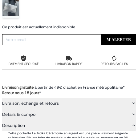
Ce produit est actuellement indisponible.
M'ALERTER
PAIEMENT SÉCURISÉ
LIVRAISON RAPIDE
RETOURS FACILES
Livraison gratuite
à partir de 49€ d'achat en France métropolitaine*
Retour sous 15 jours
*
Livraison, échange et retours
Détails & compo
Description
Cette pochette La Troïka Cérémonie en argent est une pièce vraiment élégante
et féminine. Elle est faite de matériaux de qualité supérieure, notamment en P.U