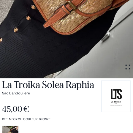
Petit sac à dos
Porte monnaie
Bagagerie
Bagages
Accessoires
Sac de voyage
Nos conseils
Nos Marques
Nos chaussettes
Collection : Les sacs de cours
La Troïka Solea Raphia
Sac Bandoulière
45,00 €
REF
:
MD8739
|
COULEUR
:
BRONZE