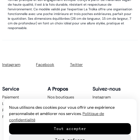
de haute qualité, il est à la fois durable, résistant et respectueux de
l’environnement. Ce modèle validé par l’expertise La Troïka offre une organisation
fonctionnelle avec une poche intérieure et trois poches extérieures, parfait pour
le quotidien. Ses dimensions équilibrées (26 cm de longueur, 15 cm de largeur, 7
cm de profondeur) en font un choix idéal pour une allure stylée, pratique et
responsable.
Instagram
Facebook
Twitter
Service
A Propos
Suivez-nous
Paiement
Nos boutiques
Instagram
Livraison
Nos marques
Facebook
Nous utilisons des cookies pour vous offrir une expérience
Retours
Mentions légales
Twitter
personnalisée et améliorer nos services.
Politique de
FAQ
CGV
confidentialité
Politique de
Tout accepter
confidentialité
Contact
Tout refuser