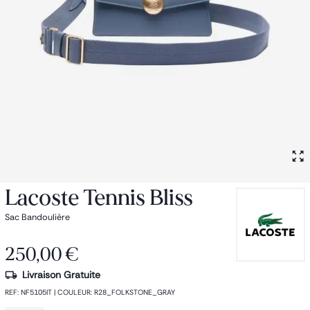
Petit sac à dos
Porte monnaie
Bagagerie
Bagages
Accessoires
Sac de voyage
Nos conseils
Nos Marques
Nos chaussettes
Collection : Les sacs de cours
Lacoste Tennis Bliss
Sac Bandoulière
250,00 €
Livraison Gratuite
REF
:
NF5105IT
|
COULEUR
:
R28_FOLKSTONE_GRAY