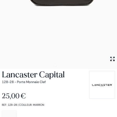
Petit sac à dos
Porte monnaie
Bagagerie
Bagages
Accessoires
Sac de voyage
Nos conseils
Nos Marques
Nos chaussettes
Collection : Les sacs de cours
Lancaster Capital
128-28 - Porte Monnaie Clef
25,00 €
REF
:
128-28
|
COULEUR
:
MARRON