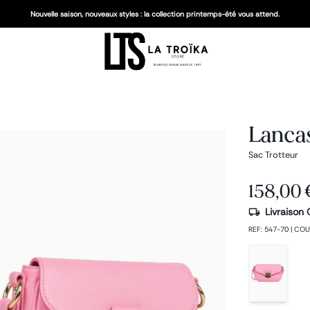
Nouvelle saison, nouveaux styles : la collection printemps-été vous attend.
Lanca
Sac Trotteur
158,00 
Livraison 
REF
:
547-70
|
COU