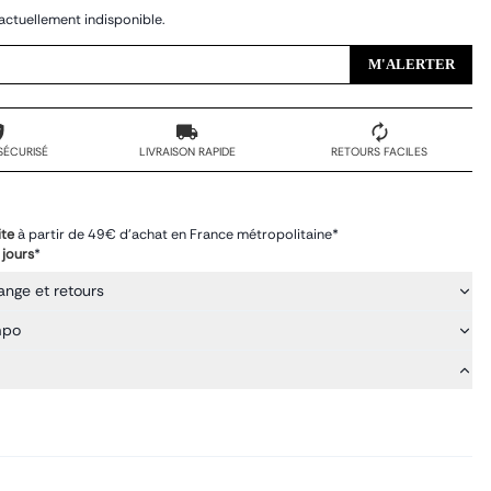
actuellement indisponible.
M'ALERTER
SÉCURISÉ
LIVRAISON RAPIDE
RETOURS FACILES
ite
à partir de 49€ d'achat en France métropolitaine*
 jours
*
ange et retours
mpo