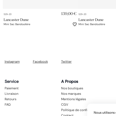
AJOUT RAPIDE
AJOUT 
139,00 €
529-20
529-20
Lancaster Dune
Lancaster Dune
Mini Sac Bandoulière
Mini Sac Bandoulière
Instagram
Facebook
Twitter
Service
A Propos
Paiement
Nos boutiques
Livraison
Nos marques
Retours
Mentions légales
FAQ
CGV
Politique de confidentialité
Nous utilisons 
Contact