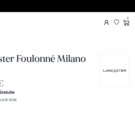
0
ster Foulonné Milano
€
Gratuite
LEUR
:
ROSE