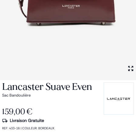
Petit sac à dos
Porte monnaie
Bagagerie
Bagages
Accessoires
Sac de voyage
Nos conseils
Nos Marques
Nos chaussettes
Collection : Les sacs de cours
Lancaster Suave Even
Sac Bandoulière
159,00 €
Livraison Gratuite
REF
:
433-16
|
COULEUR
:
BORDEAUX