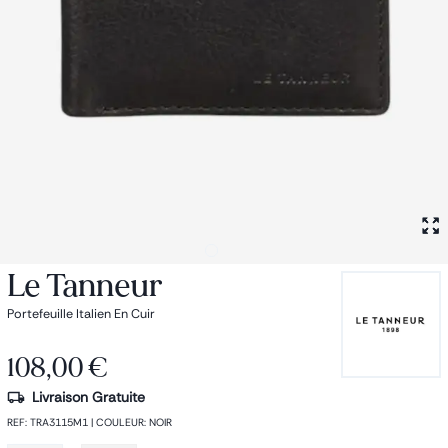
Petit sac à dos
Porte monnaie
Bagagerie
Bagages
Accessoires
Sac de voyage
Nos conseils
Nos Marques
Nos chaussettes
Collection : Les sacs de cours
Le Tanneur
Portefeuille Italien En Cuir
108,00 €
Livraison Gratuite
REF
:
TRA3115M1
|
COULEUR
:
NOIR